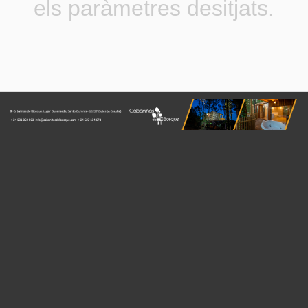
els paràmetres desitjats.